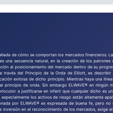
etallada de cómo se comportan los mercados financieros. La 
 una secuencia natural, en la creación de los patrones e
lación al posicionamiento del mercado dentro de su progre
a través del Principio de la Onda de Elliott, es describi
icación exitosa de dicho principio. Mientras haya una lín
 al principio de onda. Sin embargo ELWAVE® en ningún 
rlocutor a justificarse en inferir que cualquier dicho es 
 y especialmente los activos de riesgo están altamente ap
cionada por ELWAVE® es expresada de buena fe, pero no e
la inversión en el reconocimiento de los mercados, exige e