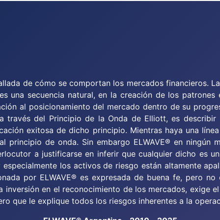
etallada de cómo se comportan los mercados financieros. La 
 una secuencia natural, en la creación de los patrones e
lación al posicionamiento del mercado dentro de su progre
a través del Principio de la Onda de Elliott, es describi
icación exitosa de dicho principio. Mientras haya una lín
 al principio de onda. Sin embargo ELWAVE® en ningún 
rlocutor a justificarse en inferir que cualquier dicho es 
 y especialmente los activos de riesgo están altamente ap
cionada por ELWAVE® es expresada de buena fe, pero no e
la inversión en el reconocimiento de los mercados, exige e
ro que le explique todos los riesgos inherentes a la operac